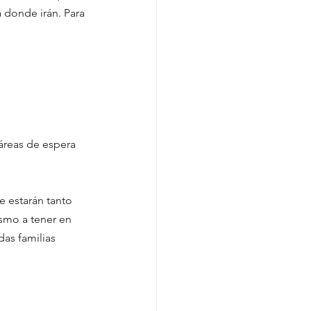
 donde irán. Para 
reas de espera 
 estarán tanto 
smo a tener en 
as familias 