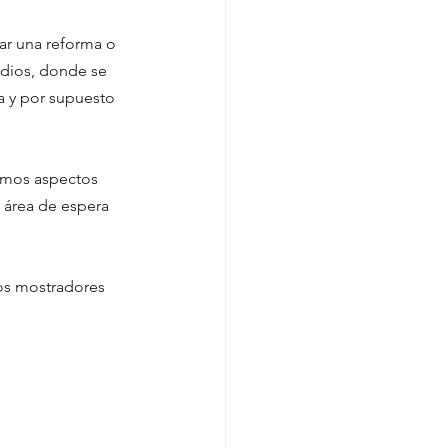
ar una reforma o 
udios, donde se 
a y por supuesto 
emos aspectos 
 área de espera 
os mostradores 