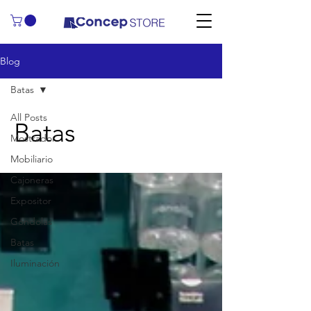
Blog
Batas
All Posts
Batas
Mostrador
Mobiliario
Cajoneras
Expositor
Góndolas
Batas
Iluminación