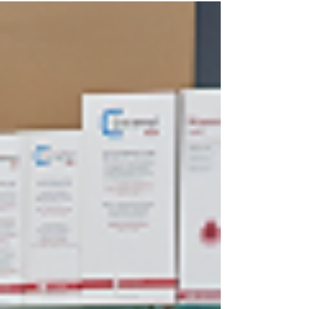
ropa profesional adecuada para
una farmacia
Elegir las batas sanitarias adecuadas es una
decisión que influye tanto en el bienestar del
equipo como en la percepción que tienen los
pacientes.