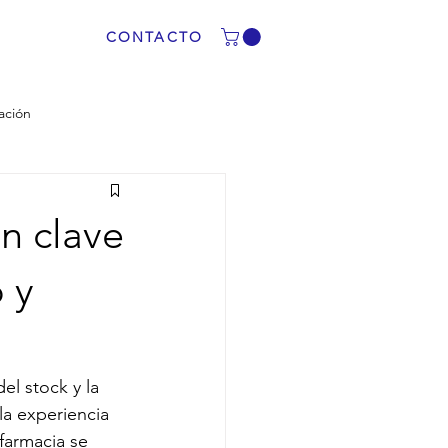
CONTACTO
ación
ón clave
 y
el stock y la 
a experiencia 
farmacia se 