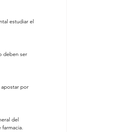
al estudiar el 
so deben ser 
 apostar por 
eral del 
 farmacia.