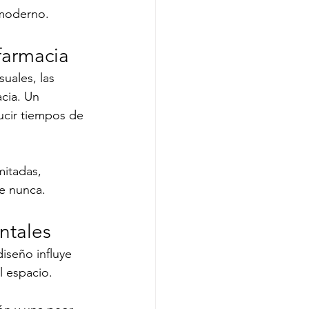
 moderno.
farmacia
uales, las 
cia. Un 
ucir tiempos de 
itadas, 
e nunca.
ntales
iseño influye 
l espacio.