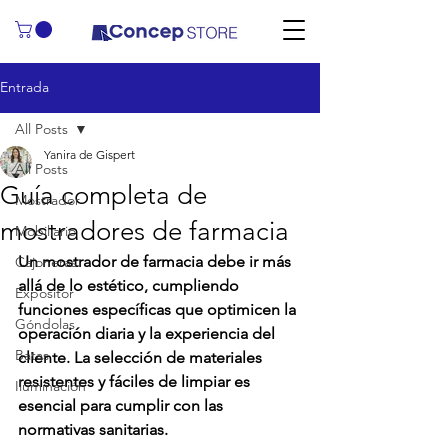
Entrada
All Posts
Yanira de Gispert
All Posts
Guía completa de
Mostrador
mostradores de farmacia
Mobiliario
Un mostrador de farmacia debe ir más 
Cajoneras
allá de lo estético, cumpliendo 
Expositor
funciones específicas que optimicen la 
Góndolas
operación diaria y la experiencia del 
Batas
cliente. La selección de materiales 
resistentes y fáciles de limpiar es 
Iluminación
esencial para cumplir con las 
normativas sanitarias.