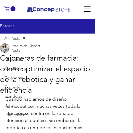
Entrada
All Posts
Yanira de Gispert
All Posts
Cajoneras de farmacia:
Mostrador
cómo optimizar el espacio
Mobiliario
de la rebotica y ganar
Cajoneras
Expositor
eficiencia
Góndolas
Cuando hablamos de diseño 
Batas
farmacéutico, muchas veces toda la 
atención se centra en la zona de 
Iluminación
atención al público. Sin embargo, la 
rebotica es uno de los espacios más 