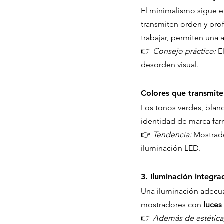
El minimalismo sigue en
transmiten orden y pro
trabajar, permiten una 
👉 
Consejo práctico:
 E
desorden visual.
Colores que transmite
Los tonos verdes, blan
identidad de marca far
👉 
Tendencia:
 Mostrad
iluminación LED.
3. 
Iluminación integra
Una iluminación adecuad
mostradores con 
luces
👉 
Además de estética