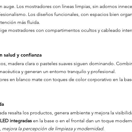
 auge. Los mostradores con líneas limpias, sin adornos inneces
fesionalismo. Los diseños funcionales, con espacios bien organ
atención más fluida.
lige mostradores con compartimentos ocultos y cableado interno
n salud y confianza
cos, madera clara o pasteles suaves siguen dominando. Combin
macéutica y generan un entorno tranquilo y profesional.
ores en blanco mate con toques de color corporativo en la bas
da
a resalta los productos, genera ambiente y mejora la visibilid
 LED integradas
 en la base o en el frontal dan un toque modern
, mejora la percepción de limpieza y modernidad.