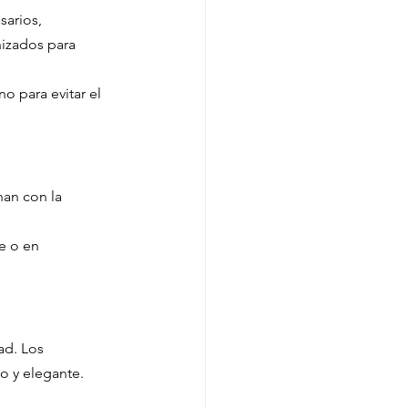
arios, 
izados para 
 para evitar el 
an con la 
e o en 
ad. Los 
o y elegante.